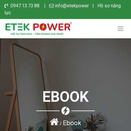
0947.13.73.88 |
info@etekpower
|
Hồ sơ năng
lực
EBOOK
Ebook
/