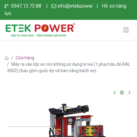
0947.13.73.88 |
info@etekpower
|
Hồ sơ năng
lực
Cửa hàng
Máy ra vào lốp xe con không sử dụng lơ via (1 pha,màu đỏ RAL
3002) (bao gồm guốc ép và bàn nâng bánh xe)