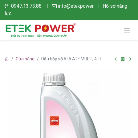
0947.13.73.88 |
info@etekpower
|
Hồ sơ năng
lực
Cửa hàng
Dầu hộp số ô tô ATF MULTI, 4 lít