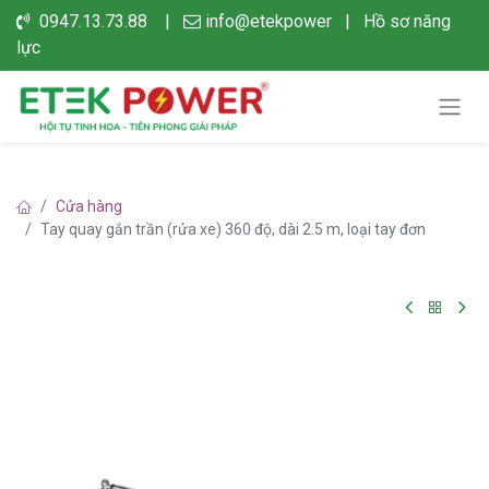
0947.13.73.88 |
info@etekpower
|
Hồ sơ năng
lực
Cửa hàng
Tay quay gắn trần (rửa xe) 360 độ, dài 2.5 m, loại tay đơn