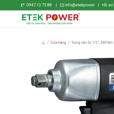
0947.13.73.88 |
info@etekpower
|
Hồ sơ 
Cửa hàng
Súng vặn ốc 1/2", 340 Nm (