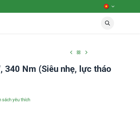
iên hệ
Diễn đàn
test
, 340 Nm (Siêu nhẹ, lực tháo
 sách yêu thích