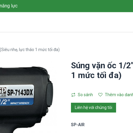
năng lực
Giới thiệu
Giải pháp
Dự án
Tin tức
Thư viện
L
Siêu nhẹ, lực tháo 1 mức tối đa)
Súng vặn ốc 1/2"
1 mức tối đa)
So sánh
Thêm vào danh
Liên hệ với chúng tôi
SP-AIR