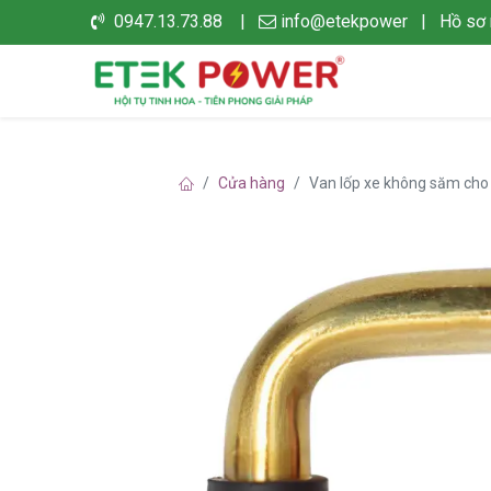
0947.13.73.88 |
info@etekpower
|
Hồ sơ 
Cửa hàng
Van lốp xe không săm cho