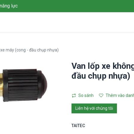
năng lực
Giới thiệu
Giải pháp
Dự án
Tin tức
Thư viện
L
 xe máy (cong - đầu chụp nhựa)
Van lốp xe khôn
đầu chụp nhựa)
So sánh
Thêm vào danh
Liên hệ với chúng tôi
TAITEC