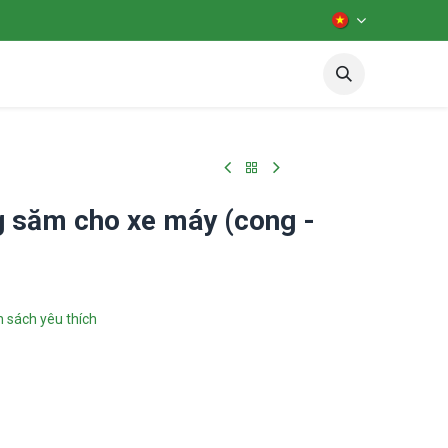
iên hệ
Diễn đàn
test
g săm cho xe máy (cong -
 sách yêu thích