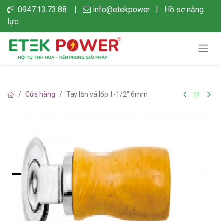
0947.13.73.88 |
info@etekpower
|
Hồ sơ năng
lực
Cửa hàng
Tay lăn vá lốp 1-1/2" 6mm