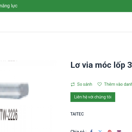
năng lực
Giới thiệu
Giải pháp
Dự án
Tin tức
Thư viện
L
Lơ via móc lốp
So sánh
Thêm vào danh
Liên hệ với chúng tôi
TAITEC
Chia sẻ :