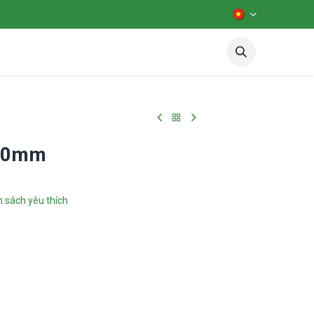
iên hệ
Diễn đàn
test
 30mm
 sách yêu thích