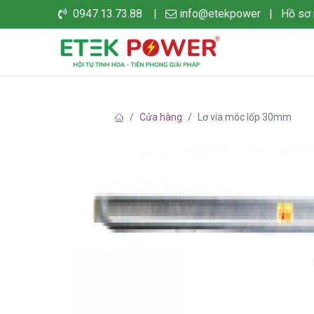
0947.13.73.88 |
info@etekpower
|
Hồ sơ 
Cửa hàng
Lơ via móc lốp 30mm