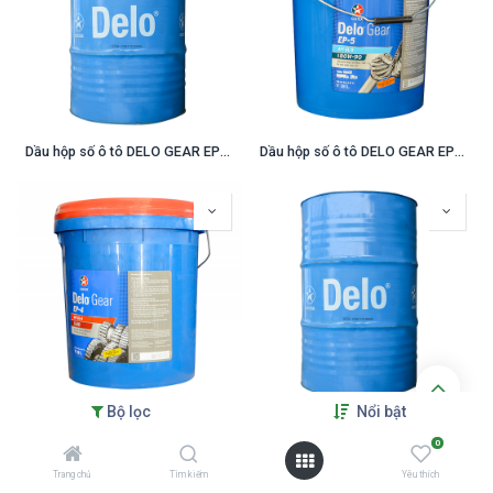
Dầu hộp số ô tô DELO GEAR EP5 80W90 (208 lít)(Số sàn, vi sai)
Dầu hộp số ô tô DELO GEAR EP5 80W90 (18 lít)(Số sàn, vi sai)
Bộ lọc
Nổi bật
Dầu hộp số ô tô DELO GEAR EP4 140 (18 lít)(Số sàn, vi sai)
Dầu hộp số ô tô DELO GEAR EP4 140 (208 lít)(Số sàn, vi sai)
0
Trang chủ
Tìm kiếm
Yêu thích