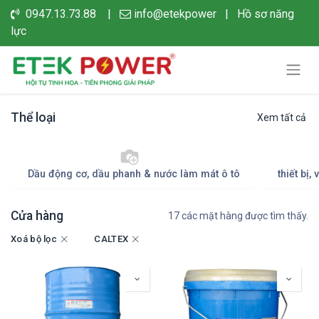
0947.13.73.88 |
info@etekpower
|
Hồ sơ năng
lực
Thể loại
Xem tất cả
Dầu động cơ, dầu phanh & nước làm mát ô tô
thiết bị
Cửa hàng
17 các mặt hàng được tìm thấy.
Xoá bộ lọc
CALTEX