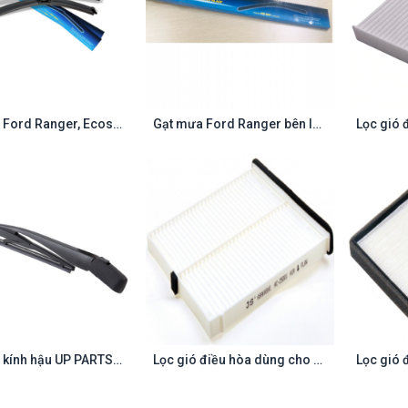
Gạt mưa Ford Ranger, Ecosport, Fiesta bên phụ 16 inch
Gạt mưa Ford Ranger bên lái 24 inch
Contact us
Contact us
Gạt mưa kính hậu UP PARTS : HYUNDAI Grand I10 2013-2019 KIA MORNING 2012-2019
Lọc gió điều hòa dùng cho MAZDA 3 SkyActiv 2013-, MAZDA CX-5 2013-, MAZDA 6 2013-
Contact us
Contact us