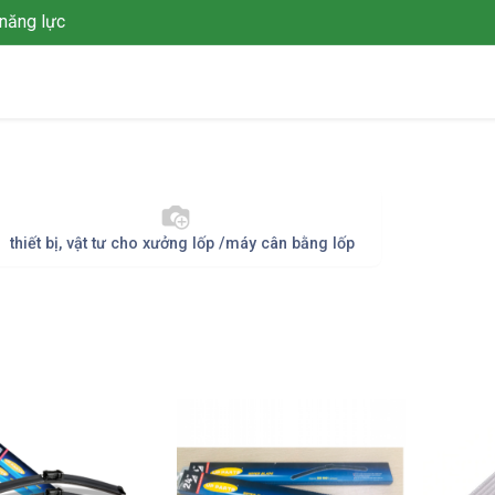
năng lực
Giới thiệu
Giải pháp
Dự án
Tin tức
Thư viện
L
thiết bị, vật tư cho xưởng lốp /máy cân bằng lốp