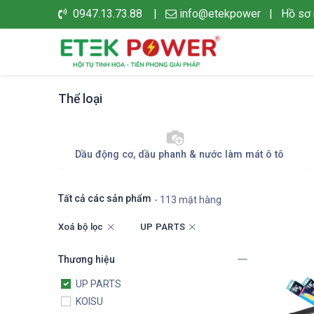
0947.13.73.88 |
info@etekpower
|
Hồ sơ 
Thể loại
Dầu động cơ, dầu phanh & nước làm mát ô tô
Tất cả các sản phẩm
- 113 mặt hàng
Xoá bộ lọc
UP PARTS
Thương hiệu
UP PARTS
KOISU