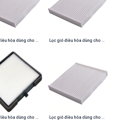
Lọc gió điều hòa dùng cho HONDA CITY 2013-
Lọc gió điều hòa dùng cho HONDA CIVIC 2005-; CRV 2007-
Contact us
Contact us
Lọc gió điều hòa dùng cho KIA MORNING 2004-nay ; HYUNDAI GRAND I10 2013-nay
Lọc gió điều hòa dùng cho TOYOTA VIOS; YARIS;ADO ; HILUX; INNOVA 05-15 COROLLA ALTIS; CAMRY; RAV4 ;; FORTUNER LAND CRUISER GX; LAND CRUISER PR
Contact us
Contact us