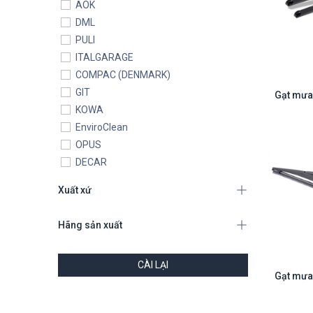
AOK
DML
PULI
ITALGARAGE
COMPAC (DENMARK)
GIT
KOWA
EnviroClean
OPUS
DECAR
GAOCHANG
Xuất xứ
GUANGLI
RITIAN
Hãng sản xuất
CARBON ZAPP
ATLAS
CÀI LẠI
BAOZHONGBAO
FULAI
HPMM