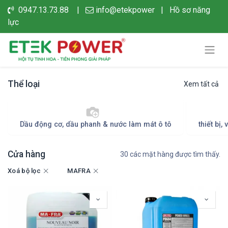
0947.13.73.88 |
info@etekpower
|
Hồ sơ năng
lực
Thể loại
Xem tất cả
Dầu động cơ, dầu phanh & nước làm mát ô tô
thiết bị
Cửa hàng
30 các mặt hàng được tìm thấy.
Xoá bộ lọc
MAFRA