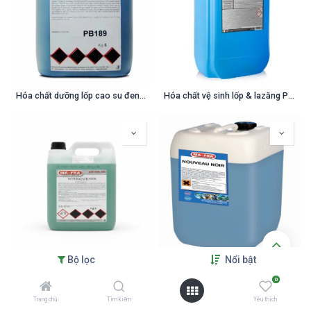
Hóa chất dưỡng lốp cao su đen Nouvau Noir 6 Kg
Hóa chất vệ sinh lốp & lazăng POWER WHEEL 25 KG
Bộ lọc
Nổi bật
Hóa chất rửa xe không chạm SUPER MAFRASOL 6 Kg
Hóa chất dưỡng lốp cao su đen Nouvau Noir 12 Kg
0
Trang chủ
Tìm kiếm
Yêu thích