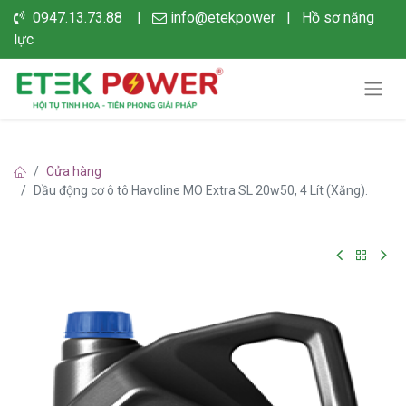
0947.13.73.88 |
info@etekpower
|
Hồ sơ năng
lực
Cửa hàng
Dầu động cơ ô tô Havoline MO Extra SL 20w50, 4 Lít (Xăng).