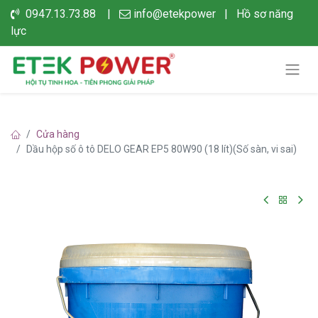
0947.13.73.88 |
info@etekpower
|
Hồ sơ năng
lực
Cửa hàng
Dầu hộp số ô tô DELO GEAR EP5 80W90 (18 lít)(Số sàn, vi sai)