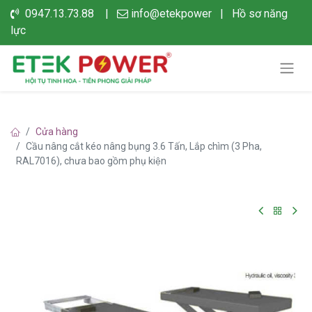
0947.13.73.88 |
info@etekpower
|
Hồ sơ năng
lực
Cửa hàng
Cầu nâng cắt kéo nâng bụng 3.6 Tấn, Lắp chìm (3 Pha,
RAL7016), chưa bao gồm phụ kiện