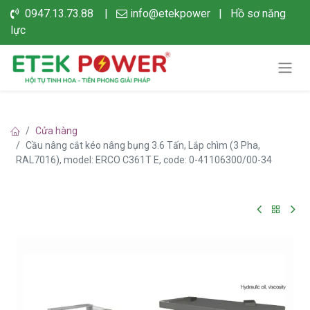
0947.13.73.88 |
info@etekpower
|
Hồ sơ năng
lực
Cửa hàng
Cầu nâng cắt kéo nâng bụng 3.6 Tấn, Lắp chìm (3 Pha,
RAL7016), model: ERCO C361T E, code: 0-41106300/00-34