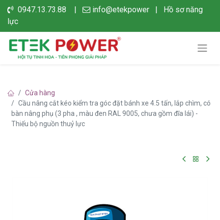
0947.13.73.88 |
info@etekpower
|
Hồ sơ năng
lực
Cửa hàng
Cầu nâng cắt kéo kiểm tra góc đặt bánh xe 4.5 tấn, lắp chìm, có
bàn nâng phụ (3 pha , màu đen RAL 9005, chưa gồm đĩa lái) -
Thiếu bộ nguồn thuỷ lực