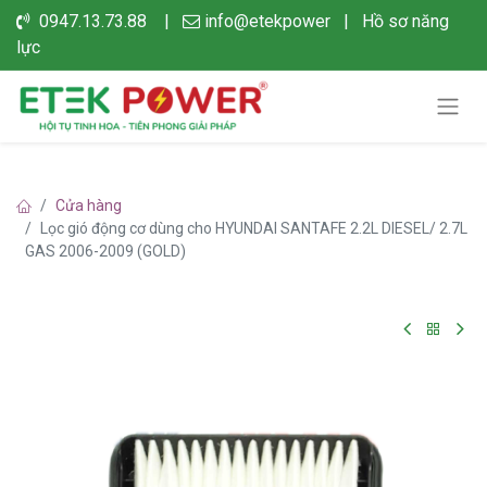
0947.13.73.88 |
info@etekpower
|
Hồ sơ năng
lực
Cửa hàng
Lọc gió động cơ dùng cho HYUNDAI SANTAFE 2.2L DIESEL/ 2.7L
GAS 2006-2009 (GOLD)