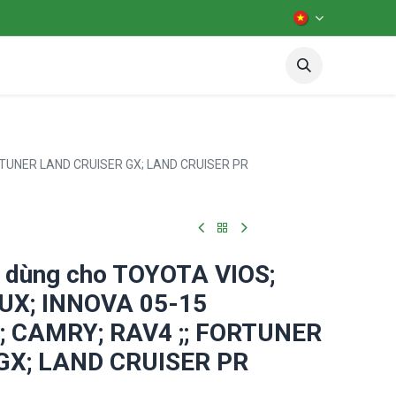
iên hệ
Diễn đàn
test
FORTUNER LAND CRUISER GX; LAND CRUISER PR
a dùng cho TOYOTA VIOS;
LUX; INNOVA 05-15
; CAMRY; RAV4 ;; FORTUNER
GX; LAND CRUISER PR