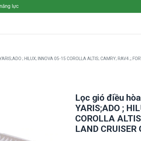
năng lực
Giới thiệu
Giải pháp
Dự án
Tin tức
Thư viện
L
; YARIS;ADO ; HILUX; INNOVA 05-15 COROLLA ALTIS; CAMRY; RAV4 ;; 
Lọc gió điều hò
YARIS;ADO ; HI
COROLLA ALTIS
LAND CRUISER 