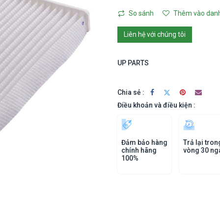
So sánh
Thêm vào danh
Liên hệ với chúng tôi
UP PARTS
Chia sẻ :
Điều khoản và điều kiện :
Đảm bảo hàng
Trả lại tron
chính hãng
vòng 30 ng
100%