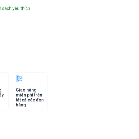
 sách yêu thích
g
Giao hàng
ày
miễn phí trên
tất cả các đơn
hàng