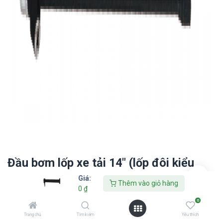
Đầu bơm lốp xe tải 14" (lốp đôi kiểu
đầu ren)
Giá:
Thêm vào giỏ hàng
0
₫
0
Thêm vào danh sách yêu thích
Trang chủ
Tìm kiếm
Yêu thích