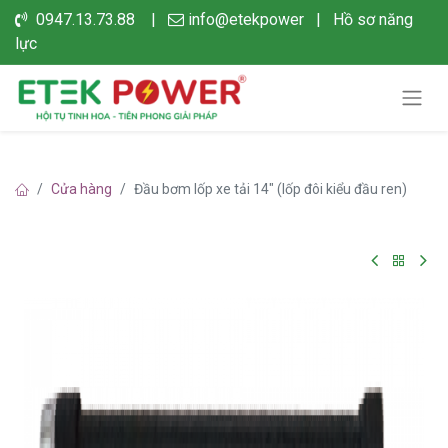
0947.13.73.88 |
info@etekpower
|
Hồ sơ năng
lực
Cửa hàng
Đầu bơm lốp xe tải 14" (lốp đôi kiểu đầu ren)