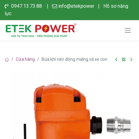
0947.13.73.88 |
info@etekpower
|
Hồ sơ năng
lực
Cửa hàng
Búa khí nén đóng miếng vá xe con