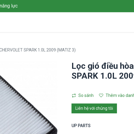
năng lực
Giới thiệu
Giải pháp
Dự án
Tin tức
Thư viện
L
o CHERVOLET SPARK 1.0L 2009 (MATIZ 3)
Lọc gió điều h
SPARK 1.0L 200
So sánh
Thêm vào danh
Liên hệ với chúng tôi
UP PARTS