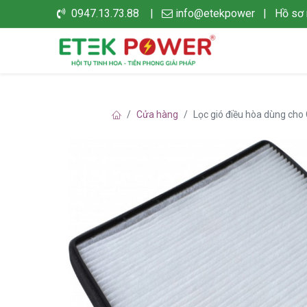
0947.13.73.88 |
info@etekpower
|
Hồ sơ 
Cửa hàng
Lọc gió điều hòa dùng ch